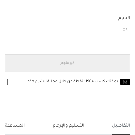
الحجم
OS
مختار
غير متوفر
يمكنك كسب
+1190
نقطة من خلال عملية الشراء هذه.
انضم إلى MUSE اليوم
للانضمام إلى MUSE، ستحتاج إلى الدخول
إنشاء
أو
تسجيل الدخول
إلى
حساب Jacquemus الخاص بك.
التفاصيل
التسليم والإرجاع
المساعدة