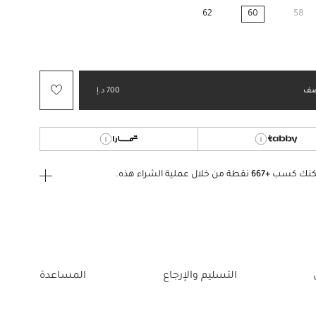
62
60
58
مختار
ف
700 د.إ
كنك كسب
+667
نقطة من خلال عملية الشراء هذه.
ى الدخول
إنشاء
أو
تسجيل الدخول
إلى
التسليم والإرجاع
المساعدة