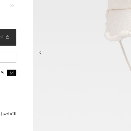
56
أض
يم
انضم إلى MUSE اليوم
للانضمام إلى MUSE، ستحتاج إل
حساب Jacquemus الخاص بك.
التفاصيل