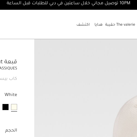
10PM توصيل مجاني خلال ساعتين في دبي للطلبات قبل الساعة
The valerie حقيبة
هدايا
اكتشف
قبعة La Casquette Artichaut
LASSIQUES
كاب بيسب
White
مختار
الحجم