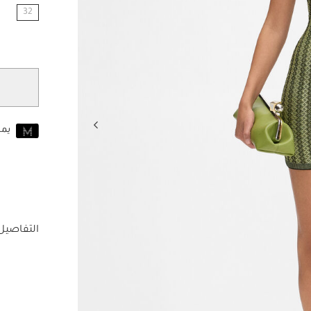
32
مختار
يم
انضم إلى MUSE اليوم
للانضمام إلى MUSE، ستحتاج إل
حساب Jacquemus الخاص بك.
التفاصيل