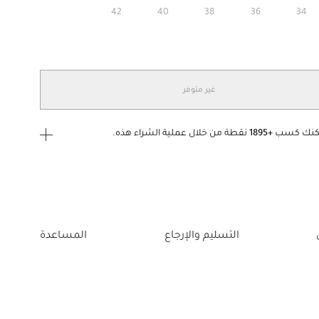
42
40
38
36
34
غير متوفر
كنك كسب
+1895
نقطة من خلال عملية الشراء هذه.
ى الدخول
إنشاء
أو
تسجيل الدخول
إلى
التسليم والإرجاع
المساعدة