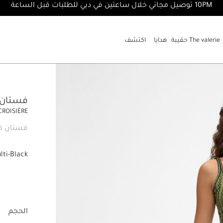
10PM توصيل مجاني خلال ساعتين في دبي للطلبات قبل الساعة
The valerie حقيبة
هدايا
اكتشف
فستان e Marino mini
CROISIÈRE
فستان ق
lti-Black
الحجم