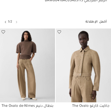
BAW00416AC03A03115 الرقم المرجعي
أكمل الإطلالة
1/2
جاكيت كارغو The Ovalo
بنطال دنيم The Ovalo de-Nîmes
حسابي