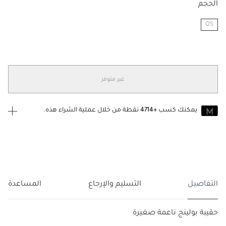
الحجم
OS
مختار
غير متوفر
يمكنك كسب
+4714
نقطة من خلال عملية الشراء هذه.
انضم إلى MUSE اليوم
للانضمام إلى MUSE، ستحتاج إلى الدخول
إنشاء
أو
تسجيل الدخول
إلى
حساب Jacquemus الخاص بك.
التفاصيل
التسليم والإرجاع
المساعدة
حقيبة بولينج ناعمة صغيرة