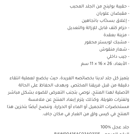
- حقيبة بولينج من الجلد المحبب
- مقبضان علويان
- إغلاق بسحّاب باتجاهين
- حزام كتف قابل للإزالة والتعديل
- مزينة بعقدة
- مشبك لوبستر محفور
- شعار منقوش
- جيب داخلي
- الأبعاد: 26 × 16 × 11 سم
يتميز كل جلد لدينا بخصائصه الفريدة، حيث يخضع لعملية انتقاء
دقيقة من قبل فريقنا المختص. وبهدف الحفاظ على الحالة
الأصلية لهذا المنتج، نوصي بتجنب التعرض للضوء بشكلٍ مباشر
ولفترات طويلة، وكذلك يلزم إبعاد المنتج عن ملامسة
مستحضرات التجميل أو الماء أو الحرارة. وننصح أيضًا بتخزين هذا
المنتج في كيس واقٍ من الغبار في مكان جاف.
100% جلد عجل