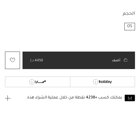
الحجم
OS
مختار
أضف
4450 د.إ
يمكنك كسب
+4238
نقطة من خلال عملية الشراء هذه.
انضم إلى MUSE اليوم
للانضمام إلى MUSE، ستحتاج إلى الدخول
إنشاء
أو
تسجيل الدخول
إلى
حساب Jacquemus الخاص بك.