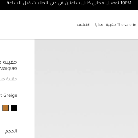
10PM توصيل مجاني خلال ساعتين في دبي للطلبات قبل الساعة
The valerie حقيبة
هدايا
اكتشف
حقيبة The Bambino
LASSIQUES
حقيبة صغ
ht Greige
الحجم