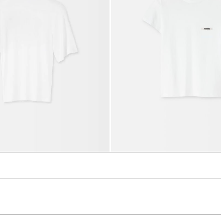
تي شيرت The Spallina
1550 د.إ
930 د.إ