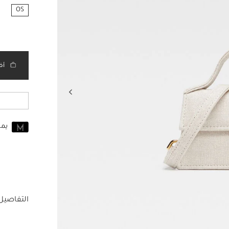
OS
مختار
أض
يم
انضم إلى MUSE اليوم
للانضمام إلى MUSE، ستحتاج إل
حساب Jacquemus الخاص بك.
التفاصيل