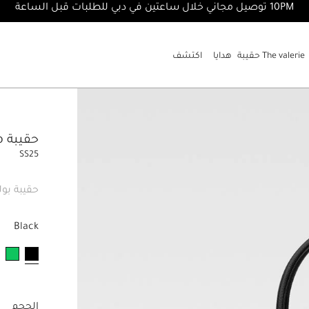
10PM توصيل مجاني خلال ساعتين في دبي للطلبات قبل الساعة
The valerie حقيبة
هدايا
اكتشف
حقيبة Le Turismo
SS25
حقيبة بول
Black
مختار
الحجم