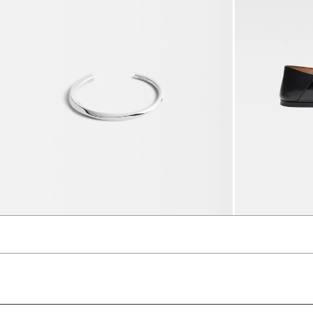
سوار The Tourni
1950 د.إ
975 د.إ