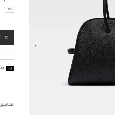
OS
مختار
أض
يم
انضم إلى MUSE اليوم
للانضمام إلى MUSE، ستحتاج إل
حساب Jacquemus الخاص بك.
التفاصيل