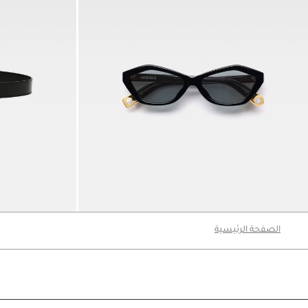
نظارة شمسية Les Lunettes Bambino
The Salon حزام
1300 د.إ
1490 د.إ
الصفحة الرئيسية