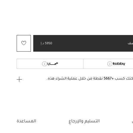
ف
5950 د.إ
كنك كسب
+5667
نقطة من خلال عملية الشراء هذه.
ى الدخول
إنشاء
أو
تسجيل الدخول
إلى
التسليم والإرجاع
المساعدة