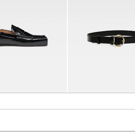
حذاء Les Mocassins Carré
2990 د.إ