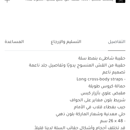
انضم إلى MUSE اليوم
للانضمام إلى MUSE، ستحتاج إلى الدخول
إنشاء
أو
تسجيل الدخول
إلى
حساب Jacquemus الخاص بك.
التفاصيل
التسليم والإرجاع
المساعدة
حقيبة شاطىء بنمط سلة
حقيبة من القش المنسوج يدويًا وتفاصيل جلد ناعمة
تصميم ناعم
- Long cross-body straps
حمالة كروس طويلة
مقبض علوي بأزرار كبس
شريط بلون مغاير على الحواف
جيب بغطاء قلاب في الأمام
حلي معدنية وشعار الماركة بلون ذهبي
- 48 × 26 سم
قد تختلف أحجام وأشكال حقائب السلة لدينا قليلاً.