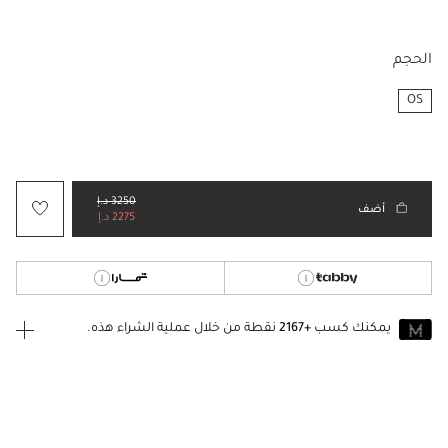
مختار
الحجم
OS
مختار
3250 د.إ
أضف
2275 د.إ
يمكنك كسب
+2167
نقطة من خلال عملية الشراء هذه.
انضم إلى MUSE اليوم
للانضمام إلى MUSE، ستحتاج إلى الدخول
إنشاء
أو
تسجيل الدخول
إلى
حساب Jacquemus الخاص بك.