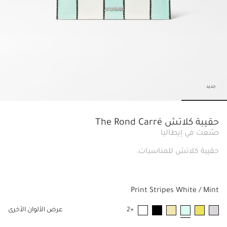
جديد
slide 5
Go to slide 4
Go to slide 3
Go to slide 2
Go to slide 1
حقيبة كلاتش The Rond Carré
صُنعت في إيطاليا
حقيبة كلاتش للمناسبات.
Print Stripes White / Mint
+2
عرض الألوان الأخرى
مختار