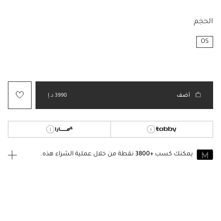
الحجم
OS
مختار
أضف
3990 د.إ
يمكنك كسب
+3800
نقطة من خلال عملية الشراء هذه.
انضم إلى MUSE اليوم
للانضمام إلى MUSE، ستحتاج إلى الدخول
إنشاء
أو
تسجيل الدخول
إلى
حساب Jacquemus الخاص بك.