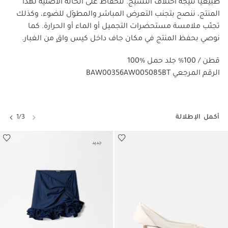
طبيعيًا نتيجة اختلاف النسيج. للحفاظ على الحالة الأصلية لهذا
المنتج، ننصح بتجنب التعرض المباشر والمطوّل للضوء، وكذلك
تجنّب ملامسة مستحضرات التجميل أو الماء أو الحرارة. كما
نوصي بحفظ المنتج في مكان جاف داخل كيس واقٍ من الغبار.
100% قطن / 100% جلد حمل
BAW00356AW005085BT الرقم المرجعي
أكمل الإطلالة
1/3
جديد