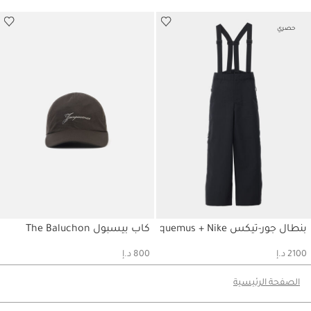
حصري
بنطال جور-تيكس Jacquemus + Nike
كاب بيسبول The Baluchon
حسابي
حسابي
2100 د.إ
800 د.إ
الصفحة الرئيسية