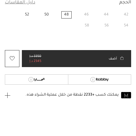
الحجم
دليل المقاسات
52
50
48
46
44
42
مختار
58
56
54
3350 د.إ
أضف
2345 د.إ
يمكنك كسب
+2233
نقطة من خلال عملية الشراء هذه.
انضم إلى MUSE اليوم
للانضمام إلى MUSE، ستحتاج إلى الدخول
إنشاء
أو
تسجيل الدخول
إلى
حساب Jacquemus الخاص بك.