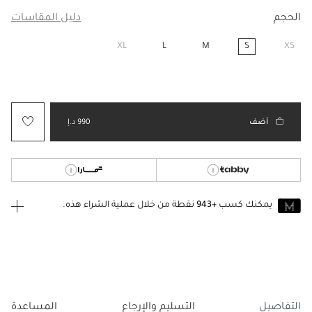
الحجم
دليل المقاسات
XL
L
M
S
XS
مختار
أضف
990 د.إ
يمكنك كسب
+943
نقطة من خلال عملية الشراء هذه.
انضم إلى MUSE اليوم
للانضمام إلى MUSE، ستحتاج إلى الدخول
إنشاء
أو
تسجيل الدخول
إلى
حساب Jacquemus الخاص بك.
التفاصيل
التسليم والإرجاع
المساعدة