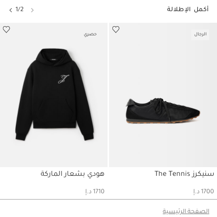
أكمل الإطلالة
1/2
الرجال
حصري
سنيكرز The Tennis
هودي بشعار الماركة
حسابي
حسابي
1700 د.إ
1710 د.إ
الصفحة الرئيسية