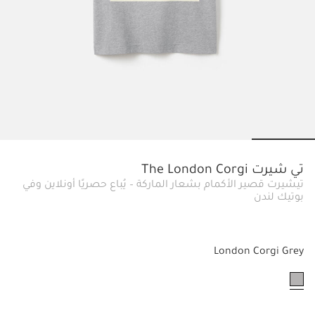
slide 5
Go to slide 4
Go to slide 3
Go to slide 2
Go to slide 1
تي شيرت The London Corgi
تيشيرت قصير الأكمام بشعار الماركة – يُباع حصريًا أونلاين وفي
بوتيك لندن
London Corgi Grey
مختار