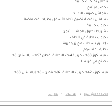
بنطال بفتحات جانبية
- خصر مرتفع
- قماش صوف للبدلات
- ساقان بقصة تضيق تجاه الأسفل بطيات فضفاضة
- جيوب جانبية
- شريط بطول الجانب الأيمن
- جيوب داخلية في الخلف
- إغلاق بسحاب مع زر وعروة
- طرف مقسوم
- فيسكوز 58% - حرير 42% / البطانة: قطن 97% - إيلاستان 3%
- صنع في فرنسا
%58 فيسكوز - 42% حرير / البطانة: 97% قطن - 3% إيلاستان
الصفحة الرئيسية
للنساء
ملابس