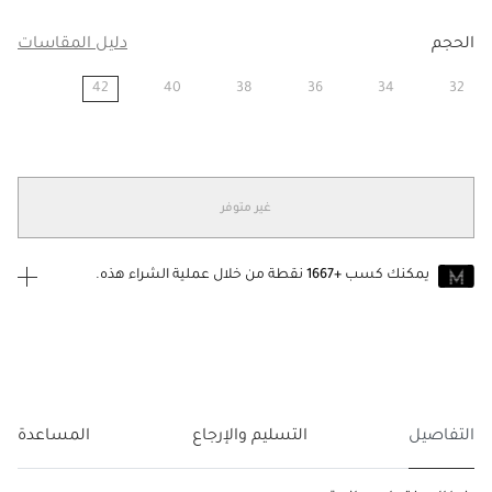
الحجم
دليل المقاسات
42
40
38
36
34
32
مختار
غير متوفر
يمكنك كسب
+1667
نقطة من خلال عملية الشراء هذه.
انضم إلى MUSE اليوم
للانضمام إلى MUSE، ستحتاج إلى الدخول
إنشاء
أو
تسجيل الدخول
إلى
حساب Jacquemus الخاص بك.
التفاصيل
التسليم والإرجاع
المساعدة