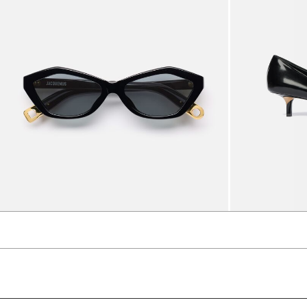
The Bambino sunglasses
1300 د.إ