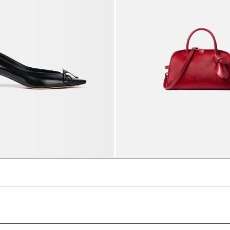
The low Tourni حذاء بكعب
3200 د.إ