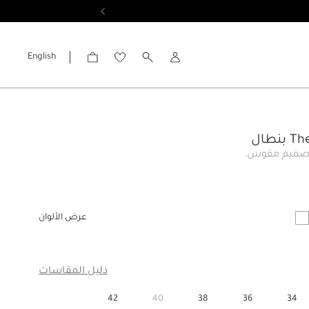
English
الحساب
نطال
تصميم مقوس.
عرض الألوان
ار
دليل المقاسات
42
40
38
36
34