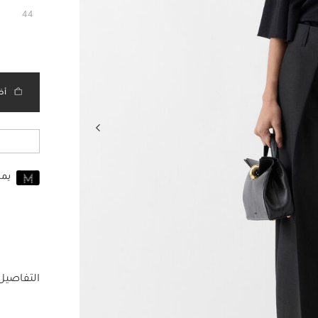
مختار
44
أض
يم
انضم إلى MUSE اليوم
للانضمام إلى MUSE، ستحتاج إل
حساب Jacquemus الخاص بك.
التفاصيل