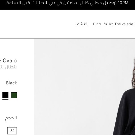
10PM توصيل مجاني خلال ساعتين في دبي للطلبات قبل الساعة
The valerie حقيبة
هدايا
اكتشف
The Ovalo ب
بنطال ب
Black
مخت
الحجم
32