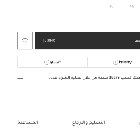
48
46
ف
3840 د.إ
كنك كسب
+3657
نقطة من خلال عملية الشراء هذه.
ى الدخول
إنشاء
أو
تسجيل الدخول
إلى
التسليم والإرجاع
المساعدة