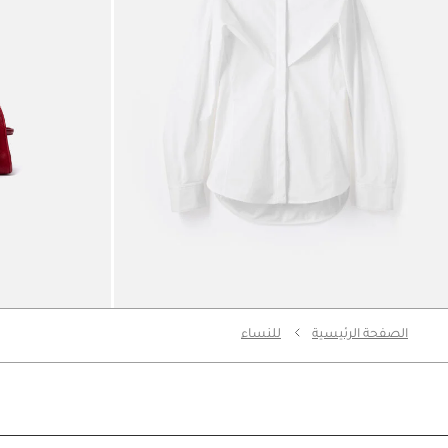
قميص The Châle
حقيبة The Small Turismo
2790 د.إ
5490 د.إ
الصفحة الرئيسية
للنساء