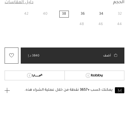
الحجم
دليل المقاسات
42
40
38
36
34
32
مختار
48
46
44
أضف
3840 د.إ
يمكنك كسب
+3657
نقطة من خلال عملية الشراء هذه.
انضم إلى MUSE اليوم
للانضمام إلى MUSE، ستحتاج إلى الدخول
إنشاء
أو
تسجيل الدخول
إلى
حساب Jacquemus الخاص بك.