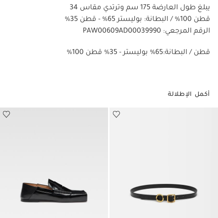
يبلغ طول العارضة 175 سم وترتدي مقاس 34
قطن 100% / البطانة: بوليستر 65% - قطن 35%
الرقم المرجعي: PAW00609AD00039990
%100 قطن / البطانة:65% بوليستر - 35% قطن
أكمل الإطلالة