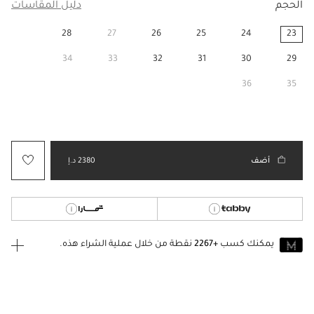
الحجم
دليل المقاسات
28
27
26
25
24
23
مختار
34
33
32
31
30
29
36
35
أضف
2380 د.إ
يمكنك كسب
+2267
نقطة من خلال عملية الشراء هذه.
انضم إلى MUSE اليوم
للانضمام إلى MUSE، ستحتاج إلى الدخول
إنشاء
أو
تسجيل الدخول
إلى
حساب Jacquemus الخاص بك.