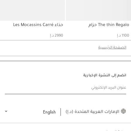
The thin Regalo حزام
حذاء Les Mocassins Carré
حسابي
حسابي
1100 د.إ
2990 د.إ
الصفحة الرئيسية
انضم إلى النشرة الإخبارية
عنوان البريد الإلكتروني
English
الإمارات العربية المتحدة (د.إ)