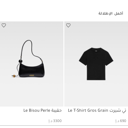
أكمل الإطلالة
تي شيرت Le T-Shirt Gros Grain
حقيبة Le Bisou Perle
حسابي
حسابي
690 د.إ
3300 د.إ