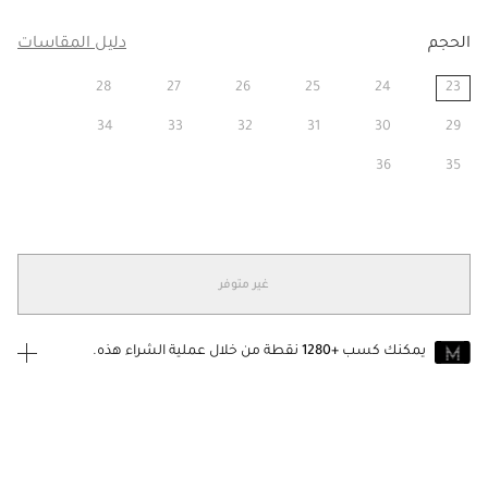
الحجم
دليل المقاسات
28
27
26
25
24
23
مختار
34
33
32
31
30
29
36
35
غير متوفر
يمكنك كسب
+1280
نقطة من خلال عملية الشراء هذه.
انضم إلى MUSE اليوم
للانضمام إلى MUSE، ستحتاج إلى الدخول
إنشاء
أو
تسجيل الدخول
إلى
حساب Jacquemus الخاص بك.